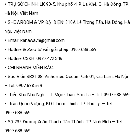
TRỤ SỞ CHÍNH: LK 90-5, khu phố 4, P. La Khê, Q. Hà Đông, TP.
Hà Nội, Việt Nam
SHOWROOM & VP ĐẠI DIỆN: 310A Lê Trọng Tấn, Hà Đông, Hà
Nội, Việt Nam
Email: kahawavn@gmail.com
Hotline & Zalo tư vấn giải pháp: 0907.688.569
Hotline CSKH: 0977.472.346
CHI NHÁNH MIỀN BẮC:
Sao Biển SB21.08-Vinhomes Ocean Park 01, Gia Lâm, Hà Nội
– Tel: 0907.688.569
Tiểu Khu Nhà Nghỉ, TT. Mộc Châu, Sơn La – Tel: 0907.688.569
Trần Quốc Vượng, KĐT Liêm Chính, TP. Phủ Lý – Tel:
0907.688.569
Số 232 Đường Xuân Thành, Tân Thành, TP Ninh Bình – Tel:
0907.688.569