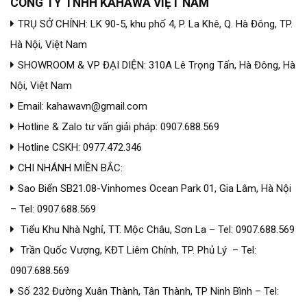
CÔNG TY TNHH KAHAWA VIỆT NAM
TRỤ SỞ CHÍNH: LK 90-5, khu phố 4, P. La Khê, Q. Hà Đông, TP.
Hà Nội, Việt Nam
SHOWROOM & VP ĐẠI DIỆN: 310A Lê Trọng Tấn, Hà Đông, Hà
Nội, Việt Nam
Email: kahawavn@gmail.com
Hotline & Zalo tư vấn giải pháp: 0907.688.569
Hotline CSKH: 0977.472.346
CHI NHÁNH MIỀN BẮC:
Sao Biển SB21.08-Vinhomes Ocean Park 01, Gia Lâm, Hà Nội
– Tel: 0907.688.569
Tiểu Khu Nhà Nghỉ, TT. Mộc Châu, Sơn La – Tel: 0907.688.569
Trần Quốc Vượng, KĐT Liêm Chính, TP. Phủ Lý – Tel:
0907.688.569
Số 232 Đường Xuân Thành, Tân Thành, TP Ninh Bình – Tel: