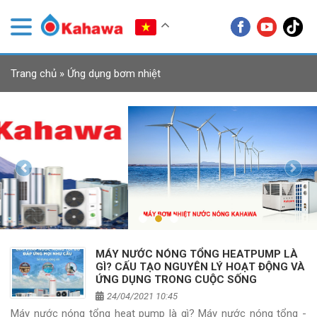
Trang chủ
»
Ứng dụng bơm nhiệt
Previous
Next
MÁY NƯỚC NÓNG TỔNG HEATPUMP LÀ
GÌ? CẤU TẠO NGUYÊN LÝ HOẠT ĐỘNG VÀ
ỨNG DỤNG TRONG CUỘC SỐNG
24/04/2021 10:45
Máy nước nóng tổng heat pump là gì? Máy nước nóng tổng -