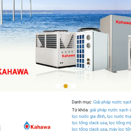
Danh mục:
Giải pháp nước sạc
Từ khóa:
giải pháp nước sạch
lọc nước gia đình
,
lọc nước tr
lọc tổng clack usa
,
lọc tổng m
lọc tổng clack usa
,
máy lọc tổ
Giá: Liên hệ