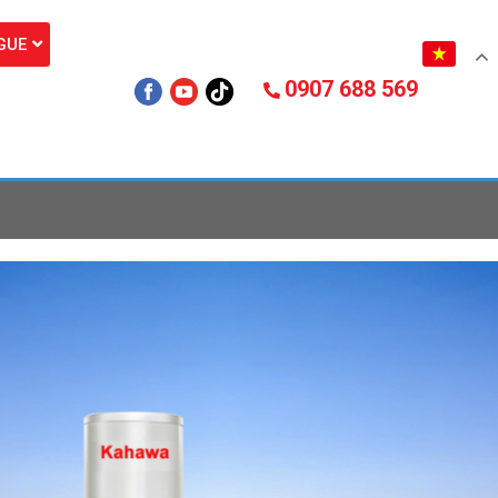
GUE
0907 688 569