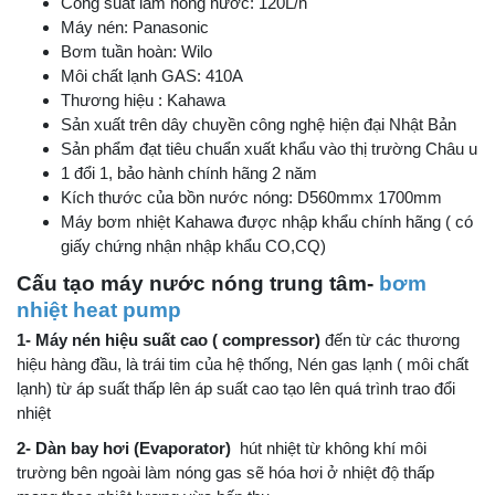
Công suất làm nóng nước: 120L/h
Máy nén: Panasonic
Bơm tuần hoàn: Wilo
Môi chất lạnh GAS: 410A
Thương hiệu : Kahawa
Sản xuất trên dây chuyền công nghệ hiện đại Nhật Bản
Sản phẩm đạt tiêu chuẩn xuất khẩu vào thị trường Châu u
1 đổi 1, bảo hành chính hãng 2 năm
Kích thước của bồn nước nóng: D560mmx 1700mm
Máy bơm nhiệt Kahawa được nhập khẩu chính hãng ( có
giấy chứng nhận nhập khẩu CO,CQ)
Cấu tạo máy nước nóng trung tâm-
bơm
nhiệt heat pump
1- Máy nén hiệu suất cao ( compressor)
đến từ các thương
hiệu hàng đầu, là trái tim của hệ thống, Nén gas lạnh ( môi chất
lạnh) từ áp suất thấp lên áp suất cao tạo lên quá trình trao đổi
nhiệt
2- Dàn bay hơi (Evaporator)
hút nhiệt từ không khí môi
trường bên ngoài làm nóng gas sẽ hóa hơi ở nhiệt độ thấp