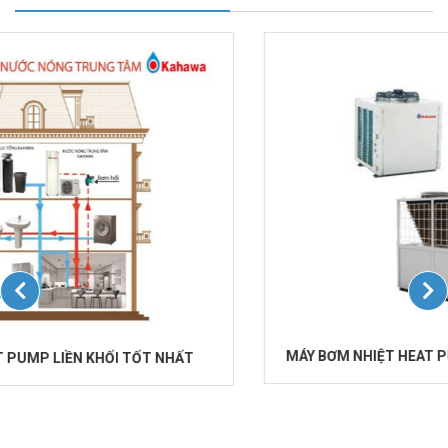
MÁY BƠM NHIỆT HEAT PUMP CÔNG NGHIỆP KHÁCH SẠN