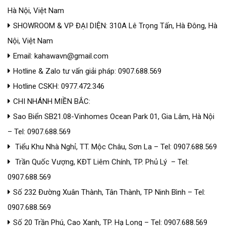
Hà Nội, Việt Nam
SHOWROOM & VP ĐẠI DIỆN: 310A Lê Trọng Tấn, Hà Đông, Hà
Nội, Việt Nam
Email: kahawavn@gmail.com
Hotline & Zalo tư vấn giải pháp: 0907.688.569
Hotline CSKH: 0977.472.346
CHI NHÁNH MIỀN BẮC:
Sao Biển SB21.08-Vinhomes Ocean Park 01, Gia Lâm, Hà Nội
– Tel: 0907.688.569
Tiểu Khu Nhà Nghỉ, TT. Mộc Châu, Sơn La – Tel: 0907.688.569
Trần Quốc Vượng, KĐT Liêm Chính, TP. Phủ Lý – Tel:
0907.688.569
Số 232 Đường Xuân Thành, Tân Thành, TP Ninh Bình – Tel:
0907.688.569
Số 20 Trần Phú, Cao Xanh, TP. Hạ Long – Tel: 0907.688.569