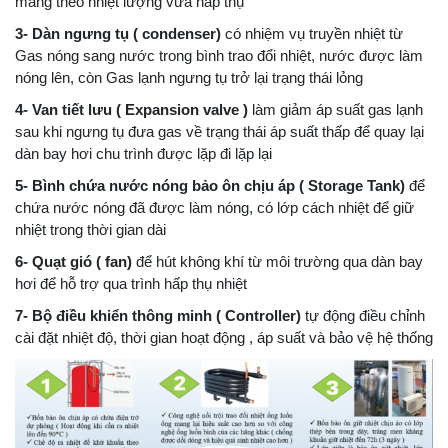
mang theo nhiệt lượng vừa hấp thụ
3- Dàn ngưng tụ ( condenser)
có nhiệm vụ truyền nhiệt từ
Gas nóng sang nước trong bình trao đổi nhiệt, nước được làm
nóng lên, còn Gas lạnh ngưng tụ trở lại trạng thái lỏng
4- Van tiết lưu ( Expansion valve )
làm giảm áp suất gas lạnh
sau khi ngưng tụ đưa gas về trạng thái áp suất thấp để quay lại
dàn bay hơi chu trình được lặp đi lặp lại
5- Bình chứa nước nóng bảo ôn chịu áp ( Storage Tank)
để
chứa nước nóng đã được làm nóng, có lớp cách nhiệt để giữ
nhiệt trong thời gian dài
6- Quạt gió ( fan)
để hút không khí từ môi trường qua dàn bay
hơi để hỗ trợ qua trình hấp thụ nhiệt
7- Bộ điều khiển thông minh ( Controller)
tự động điều chỉnh
cài đặt nhiệt độ, thời gian hoạt động , áp suất và bảo vệ hệ thống