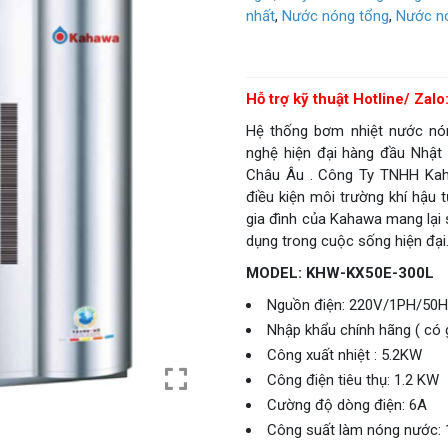
Giá: Liên hệ
Hỗ trợ kỹ thuật Hotline/ Zal
Hệ thống bơm nhiệt nước nó
nghệ hiện đại hàng đầu Nhật 
Châu Âu . Công Ty TNHH Kah
điều kiện môi trường khí hậu
gia đình của Kahawa mang lại s
dụng trong cuộc sống hiện đại
MODEL: KHW-KX50E-300L
Nguồn điện: 220V/1PH/50
Nhập khẩu chính hãng ( có
Công xuất nhiệt : 5.2KW
Công điện tiêu thụ: 1.2 KW
Cường độ dòng điện: 6A
Công suất làm nóng nước: 
Máy nén: Panasonic