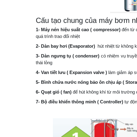
Cấu tạo chung của máy bơm n
1- Máy nén hiệu suất cao ( compressor)
đến từ c
quá trình trao đổi nhiệt
2- Dàn bay hơi (Evaporator)
hút nhiệt từ không 
3- Dàn ngưng tụ ( condenser)
có nhiệm vụ truyền
thái lỏng
4- Van tiết lưu ( Expansion valve )
làm giảm áp suấ
5- Bình chứa nước nóng bảo ôn chịu áp ( Stor
6- Quạt gió ( fan)
để hút không khí từ môi trường q
7- Bộ điều khiển thông minh ( Controller)
tự độn