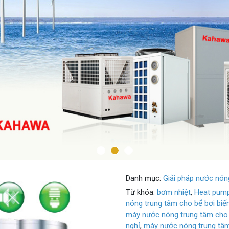
Danh mục:
Giải pháp nước nón
Từ khóa:
bơm nhiệt
,
Heat pum
nóng trung tâm cho bể bơi biế
máy nước nóng trung tâm cho
nghỉ
,
máy nước nóng trung tâm
nhất
,
Nước nóng tổng
,
Nước n