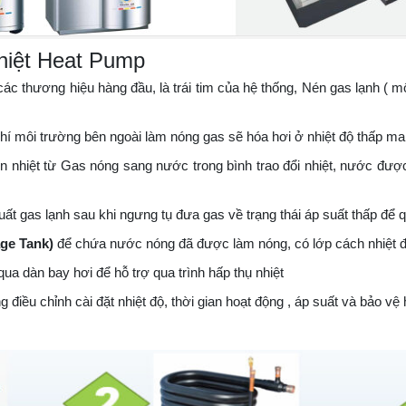
hiệt Heat Pump
ác thương hiệu hàng đầu, là trái tim của hệ thống, Nén gas lạnh ( môi
khí môi trường bên ngoài làm nóng gas sẽ hóa hơi ở nhiệt độ thấp m
 nhiệt từ Gas nóng sang nước trong bình trao đổi nhiệt, nước được 
t gas lạnh sau khi ngưng tụ đưa gas về trạng thái áp suất thấp để qua
age Tank)
để chứa nước nóng đã được làm nóng, có lớp cách nhiệt để 
ua dàn bay hơi để hỗ trợ qua trình hấp thụ nhiệt
g điều chỉnh cài đặt nhiệt độ, thời gian hoạt động , áp suất và bảo vệ