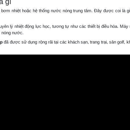
y bơm nhiệt hoặc hệ thống nước nóng trung tâm. Đây được coi là gi
n lý nhiệt động lực học, tương tự như các thiết bị điều hòa. Máy
m nóng nước.
mp
đã được sử dụng rộng rãi tại các khách sạn, trang trại, sân golf, 