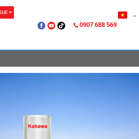
GUE
0907 688 569