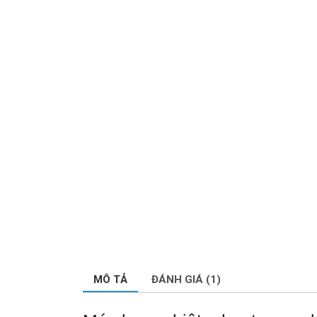
MÔ TẢ
ĐÁNH GIÁ (1)
Máy bơm nhiệt – heat pump l