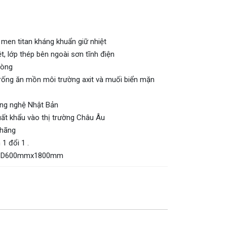
 men titan kháng khuẩn giữ nhiệt
t, lớp thép bên ngoài sơn tĩnh điện
hòng
 trống ăn mồn môi trường axit và muối biển mặn
ông nghệ Nhật Bản
ất khẩu vào thị trường Châu Âu
 hãng
1 đổi 1 .
g: D600mmx1800mm