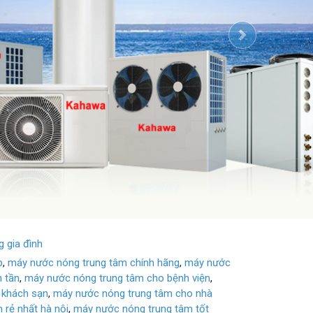
Next
g gia đình
p
,
máy nước nóng trung tâm chính hãng
,
máy nước
n tần
,
máy nước nóng trung tâm cho bệnh viện
,
 khách sạn
,
máy nước nóng trung tâm cho nhà
 rẻ nhất hà nội
,
máy nước nóng trung tâm tốt
óng trung tâm