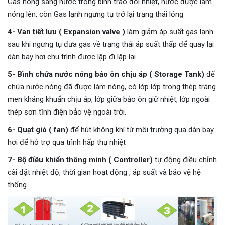
Gas nóng sang nước trong bình trao đổi nhiệt, nước được làm
nóng lên, còn Gas lạnh ngưng tụ trở lại trạng thái lỏng
4- Van tiết lưu ( Expansion valve )
làm giảm áp suất gas lạnh
sau khi ngưng tụ đưa gas về trạng thái áp suất thấp để quay lại
dàn bay hơi chu trình được lặp đi lặp lại
5- Bình chứa nước nóng bảo ôn chịu áp ( Storage Tank)
để
chứa nước nóng đã được làm nóng, có lớp lớp trong thép tráng
men kháng khuẩn chịu áp, lớp giữa bảo ôn giữ nhiệt, lớp ngoài
thép sơn tĩnh điện bảo vệ ngoài trời.
6- Quạt gió ( fan)
để hút không khí từ môi trường qua dàn bay
hơi để hỗ trợ qua trình hấp thụ nhiệt
7- Bộ điều khiển thông minh ( Controller)
tự động điều chỉnh
cài đặt nhiệt độ, thời gian hoạt động , áp suất và bảo vệ hệ
thống