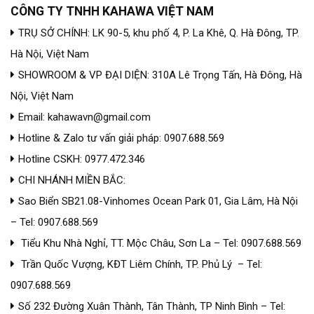
CÔNG TY TNHH KAHAWA VIỆT NAM
TRỤ SỞ CHÍNH: LK 90-5, khu phố 4, P. La Khê, Q. Hà Đông, TP.
Hà Nội, Việt Nam
SHOWROOM & VP ĐẠI DIỆN: 310A Lê Trọng Tấn, Hà Đông, Hà
Nội, Việt Nam
Email: kahawavn@gmail.com
Hotline & Zalo tư vấn giải pháp: 0907.688.569
Hotline CSKH: 0977.472.346
CHI NHÁNH MIỀN BẮC:
Sao Biển SB21.08-Vinhomes Ocean Park 01, Gia Lâm, Hà Nội
– Tel: 0907.688.569
Tiểu Khu Nhà Nghỉ, TT. Mộc Châu, Sơn La – Tel: 0907.688.569
Trần Quốc Vượng, KĐT Liêm Chính, TP. Phủ Lý – Tel:
0907.688.569
Số 232 Đường Xuân Thành, Tân Thành, TP Ninh Bình – Tel: