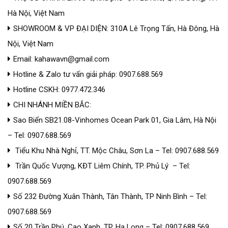
Hà Nội, Việt Nam
SHOWROOM & VP ĐẠI DIỆN: 310A Lê Trọng Tấn, Hà Đông, Hà
Nội, Việt Nam
Email: kahawavn@gmail.com
Hotline & Zalo tư vấn giải pháp: 0907.688.569
Hotline CSKH: 0977.472.346
CHI NHÁNH MIỀN BẮC:
Sao Biển SB21.08-Vinhomes Ocean Park 01, Gia Lâm, Hà Nội
– Tel: 0907.688.569
Tiểu Khu Nhà Nghỉ, TT. Mộc Châu, Sơn La – Tel: 0907.688.569
Trần Quốc Vượng, KĐT Liêm Chính, TP. Phủ Lý – Tel:
0907.688.569
Số 232 Đường Xuân Thành, Tân Thành, TP Ninh Bình – Tel:
0907.688.569
Số 20 Trần Phú, Cao Xanh, TP. Hạ Long – Tel: 0907.688.569