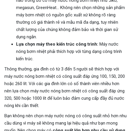
nào trong đó có máy nước nóng bơm nhiệt như Jiko,
megasun, GreenHeat… Không nên chọn những sản phẩm
máy bơm nhiệt có nguồn gốc xuất xứ không rõ ràng
thường có giá thành rẻ và mẫu mã đa dạng, tuy nhiên
chất lượng của chúng không đảm bảo và thời gian sử
dụng ngắn.
Lựa chọn máy theo kiến trúc công trình:
Máy nước
nóng bơm nhiệt phải thích hợp với từng dạng công trình
kiến trúc.
Thông thường, gia đình có từ 3 đến 5 người sẽ thích hợp với
máy nước nóng bơm nhiệt có công suất đáp ứng 100, 150, 200
hoặc 260 lít. Với các gia đình lớn có số thành viên nhiều hơn
nên lựa chọn máy nước nóng bơm nhiệt có công suất đáp ứng
320, 500 hoặc 1000 lít để luôn bảo đảm cung cấp đầy đủ nước
nóng khi cần thiết.
Bạn không nên chọn máy nước nóng có công suất nhỏ hơn nhu
cầu dùng vì máy sẽ không mang lại hiệu quả như bạn mong
muốn. Nên chọn máy có
công suất lớn hơn nhu cầu sử dụng