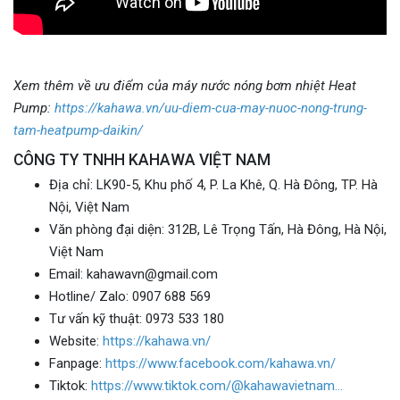
Xem thêm về ưu điểm của máy nước nóng bơm nhiệt Heat
Pump:
https://kahawa.vn/uu-diem-cua-may-nuoc-nong-trung-
tam-heatpump-daikin/
CÔNG TY TNHH KAHAWA VIỆT NAM
Địa chỉ: LK90-5, Khu phố 4, P. La Khê, Q. Hà Đông, TP. Hà
Nội, Việt Nam
Văn phòng đại diện: 312B, Lê Trọng Tấn, Hà Đông, Hà Nội,
Việt Nam
Email: kahawavn@gmail.com
Hotline/ Zalo: 0907 688 569
Tư vấn kỹ thuật: 0973 533 180
Website:
https://kahawa.vn/
Fanpage:
https://www.facebook.com/kahawa.vn/
Tiktok:
https://www.tiktok.com/@kahawavietnam…